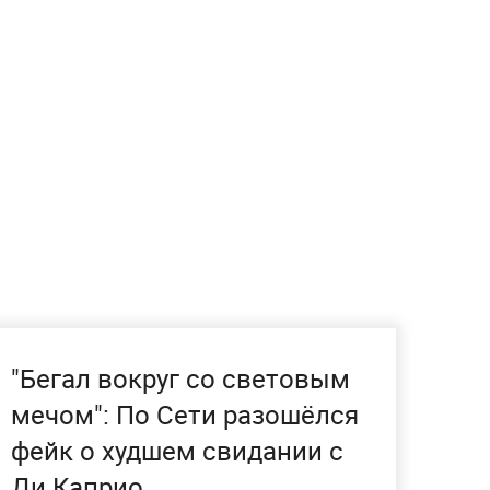
"Бегал вокруг со световым
мечом": По Сети разошёлся
фейк о худшем свидании с
Ди Каприо