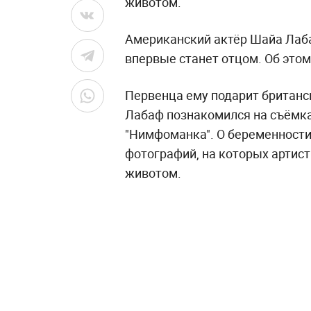
животом.
Американский актёр Шайа Лаба
впервые станет отцом. Об это
Первенца ему подарит британск
Лабаф познакомился на съёмк
"Нимфоманка". О беременности
фотографий, на которых артис
животом.