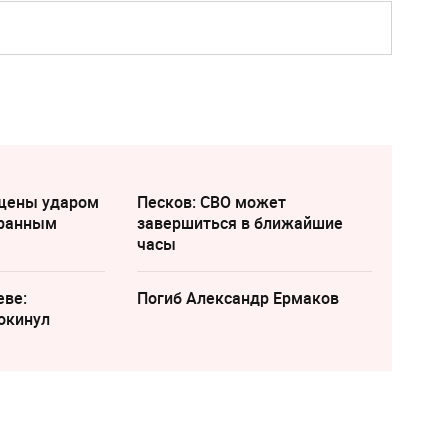
щены ударом
Песков: СВО может
транным
завершиться в ближайшие
часы
еве:
Погиб Александр Ермаков
окинул