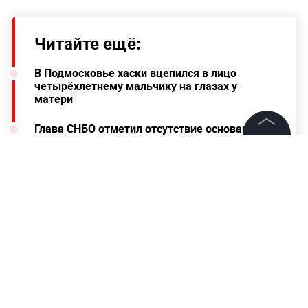
Читайте ещё:
В Подмосковье хаски вцепился в лицо
четырёхлетнему мальчику на глазах у
матери
Глава СНБО отметил отсутствие оснований
для заявлений о масштабном наступлении
©
2026
News Media Holding.
на Украину
Все права защищены
"Нет причин для паники": Зеленский заявил,
что держит ситуацию на Украине под
контролем
Информация
Контакты
Редакция
Правовая информация