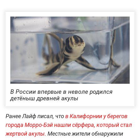
В России впервые в неволе родился
детёныш древней акулы
Ранее Лайф писал, что
в Калифорнии у берегов
города Морро-Бэй нашли сёрфера, который стал
жертвой акулы.
Местные жители обнаружили