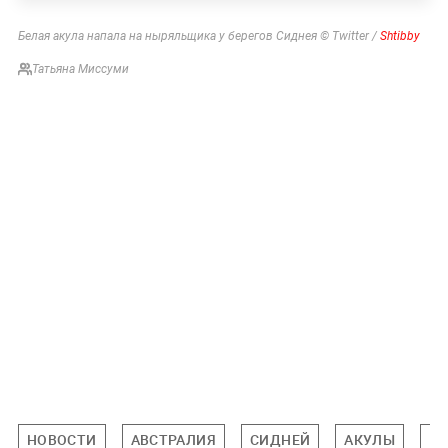
Белая акула напала на ныряльщика у берегов Сиднея © Twitter /
Shtibby
Татьяна Миссуми
НОВОСТИ
АВСТРАЛИЯ
СИДНЕЙ
АКУЛЫ
П