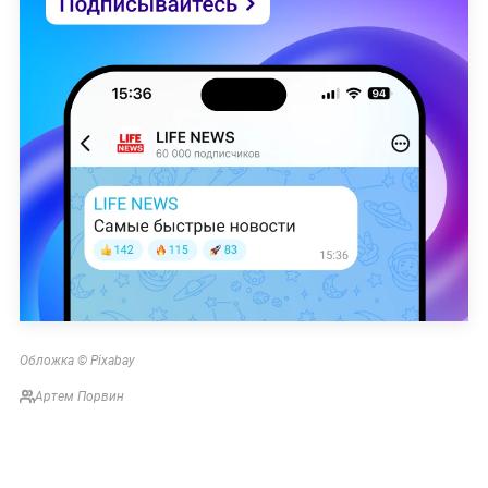
Обложка © Pixabay
Артем Порвин