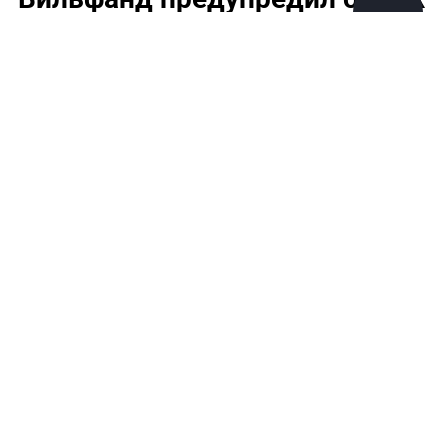
суперциклонах,
©
2026
News Media Holding.
приближающихся к
Все права защищены
Европейской России
Информация
Контакты
Редакция
Правовая информация
Политика обработки персональных данных
Партнерам
RSS
Жанры и форматы
Расследования