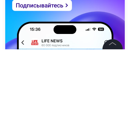
©
2026
News Media Holding.
Все права защищены
Информация
Контакты
Обложка © Pexels
Редакция
Николь Вербер
Правовая информация
Политика обработки персональных данных