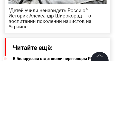
"Детей учили ненавидеть Россию":
Историк Александр Широкорад — о
воспитании поколений нацистов на
Украине
Читайте ещё:
В Белоруссии стартовали переговоры РФ и
Украины
©
2026
News Media Holding.
Все права защищены
Песков отметил отсутствие двойного дна в
приказе Путина об особом режиме сил
сдерживания
Информация
Песков: Украинцы стали жертвой
пропаганды и не знают реального
Контакты
положения дел
Редакция