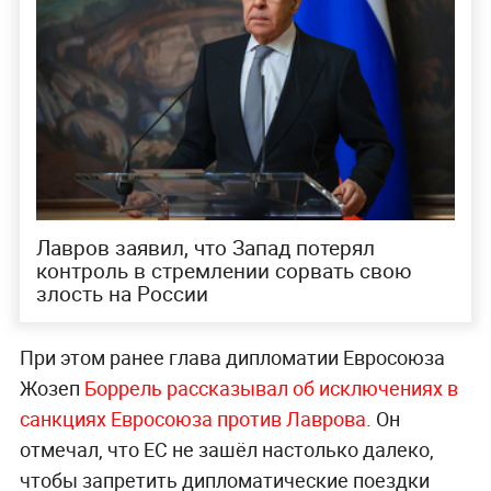
Лавров заявил, что Запад потерял
контроль в стремлении сорвать свою
злость на России
При этом ранее глава дипломатии Евросоюза
Жозеп
Боррель рассказывал об исключениях в
санкциях Евросоюза против Лаврова
. Он
отмечал, что ЕС не зашёл
настолько далеко,
чтобы запретить дипломатические поездки