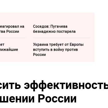
еагировал на
Соседов: Пугачева
тва России
безнадежно постарела
жет
Украина требует от Европы
ближайшие
вступить в войну против
России
сить эффективност
ошении России