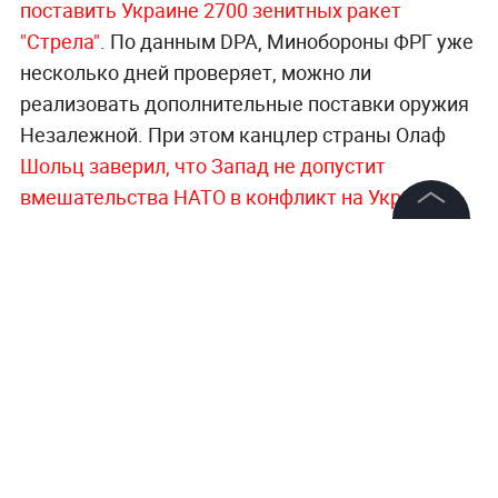
поставить Украине 2700 зенитных ракет
"Стрела"
. По данным DPA, Минобороны ФРГ уже
несколько дней проверяет, можно ли
реализовать дополнительные поставки оружия
Незалежной. При этом канцлер страны Олаф
Шольц заверил, что Запад не допустит
вмешательства НАТО в конфликт на Украине
.
По его словам, Германия и другие страны видят
©
2026
News Media Holding.
потенциальную опасность такого решения и
Все права защищены
военное вмешательство Североатлантического
альянса может стать ошибкой.
Информация
Контакты
Читайте ещё:
Редакция
ВС России уничтожили ещё три украинских
Правовая информация
истребителя Су-27 и один штурмовик Су-25