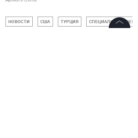
НОВОСТИ
США
ТУРЦИЯ
СПЕЦИАЛЬНАЯ ВОЕНН
©
2026
News Media Holding.
Все права защищены
Подписаться на LIFE
Информация
0
Комментарий
Контакты
Редакция
Правовая информация
Политика обработки персональных данных
Авторизоваться
Партнерам
RSS
10 марта 2022, 16:56
6440