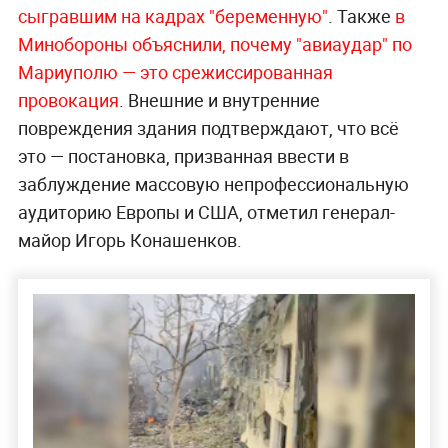
сыгравшим на кадрах "беременную"
. Также
в
Минобороны объяснили, почему "авиаудар" по
Мариуполю — это срежиссированная
провокация
. Внешние и внутренние
повреждения здания подтверждают, что всё
это — постановка, призванная ввести в
заблуждение массовую непрофессиональную
аудиторию Европы и США, отметил генерал-
майор Игорь Конашенков.