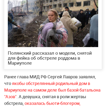
Полянский рассказал о модели, снятой
для фейка об обстреле роддома в
Мариуполе
Ранее глава МИД РФ Сергей Лавров заявлял,
что
якобы обстрелянный родильный дом в
Мариуполе на самом деле был базой батальона
"Азов"
. А девушка, снятая в роли жертвы
обстрела,
оказалась бьюти-блогером,