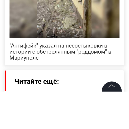
"Антифейк" указал на несостыковки в
истории с обстрелянным "роддомом" в
Мариуполе
Читайте ещё:
Постпред РФ Чижов указал на тенденцию к
дальнейшему ухудшению отношений с ЕС
©
2026
News Media Holding.
Все права защищены
Зеленский раскрыл детали очередного
разговора с Байденом
Информация