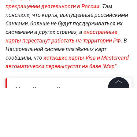
прекращении деятельности в России
. Там
пояснили, что карты, выпущенные российскими
банками, больше не будут поддерживаться их
системами в других странах, а
иностранные
карты перестанут работать на территории РФ
. В
Национальной системе платёжных карт
сообщили, что
истекшие карты Visa и Mastercard
автоматически перевыпустят на базе "Мир"
.
Читайте ещё:
©
2026
News Media Holding.
Все права защищены
Посольство РФ назвало вымыслом
информацию WSJ о запугивании
американского бизнеса
Информация
Экономист Максакова объяснила, без каких
российских товаров не выживет Запад
Контакты