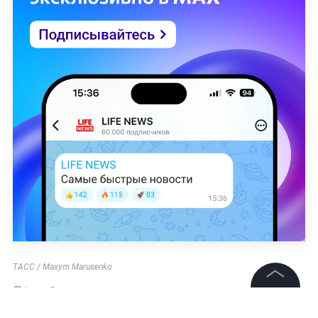
ТАСС / Maxym Marusenko
Арина Родионова
©
2026
News Media Holding.
Все права защищены