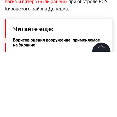
погиб и пятеро были ранены
при обстреле ВСУ
Кировского района Донецка.
Читайте ещё:
Борисов оценил вооружение, применяемое
на Украине
Член экипажа задержится на МКС ради
©
2026
News Media Holding.
белорусского космонавта
Все права защищены
В Огайо жертвой стрельбы в торговом
центре стал один человек
Информация
Контакты
Редакция
Правовая информация