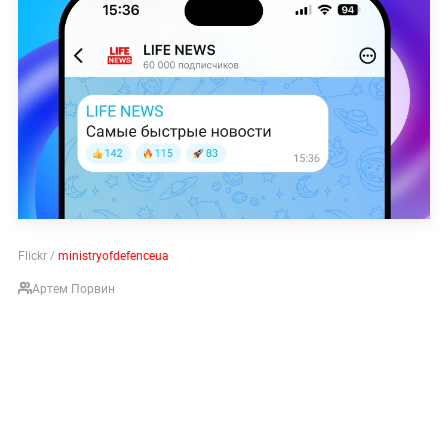
Flickr /
ministryofdefenceua
Артем Порвин