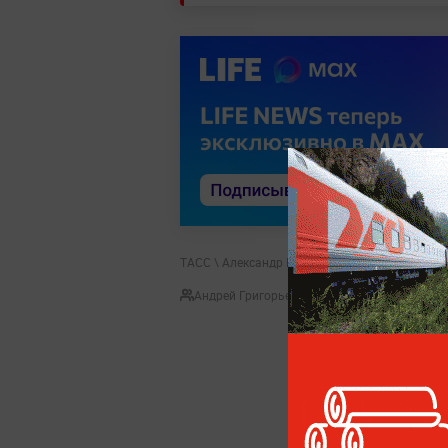
ТАСС \ Александр Река
Андрей Григорьев