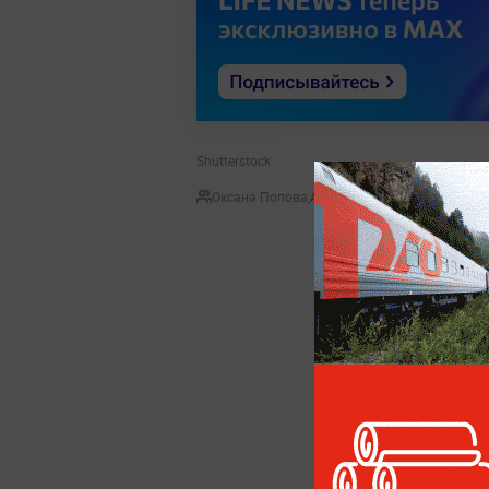
Shutterstock
Оксана Попова
,
Александр Юнашев