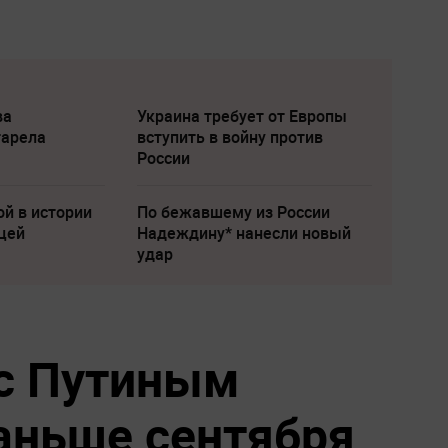
ва
Украина требует от Европы
тарела
вступить в войну против
России
ой в истории
По бежавшему из России
цей
Надеждину* нанесли новый
удар
с Путиным
раньше сентября