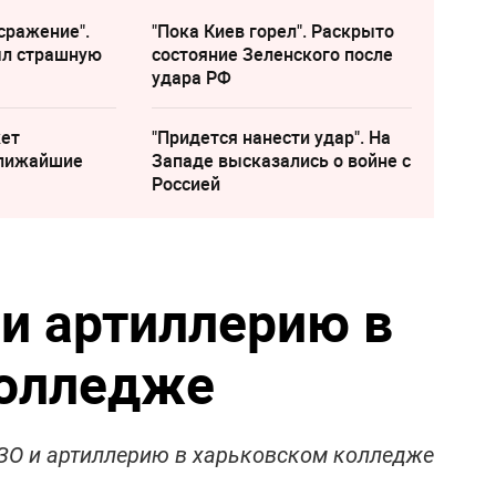
сражение".
"Пока Киев горел". Раскрыто
ыл страшную
состояние Зеленского после
удара РФ
жет
"Придется нанести удар". На
ближайшие
Западе высказались о войне с
Россией
и артиллерию в
колледже
ЗО и артиллерию в харьковском колледже