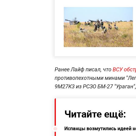
Ранее Лайф писал, что
ВСУ обст
противопехотными минами "Леп
9М27К3 из РСЗО БМ-27 "Ураган"
Читайте ещё:
Испанцы возмутились идеей не