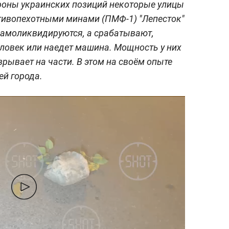
роны украинских позиций некоторые улицы
тивопехотными минами (ПМФ-1) "Лепесток"
самоликвидируются, а срабатывают,
еловек или наедет машина. Мощность у них
рывает на части. В этом на своём опыте
ей города.