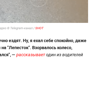
идео © Telegram-канал /
SHOT
но ездят. Ну, я ехал себе спокойно, даже
 на "Лепесток". Взорвалось колесо,
ался", —
рассказывает
один из водителей