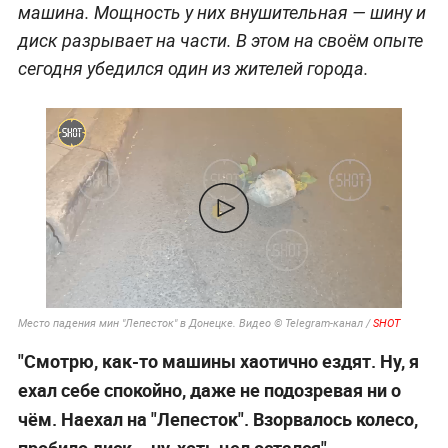
машина. Мощность у них внушительная — шину и
диск разрывает на части. В этом на своём опыте
сегодня убедился один из жителей города.
Место падения мин "Лепесток" в Донецке. Видео © Telegram-канал /
SHOT
"Смотрю, как-то машины хаотично ездят. Ну, я
ехал себе спокойно, даже не подозревая ни о
чём. Наехал на "Лепесток". Взорвалось колесо,
пробило диск... ну, хоть цел остался", —