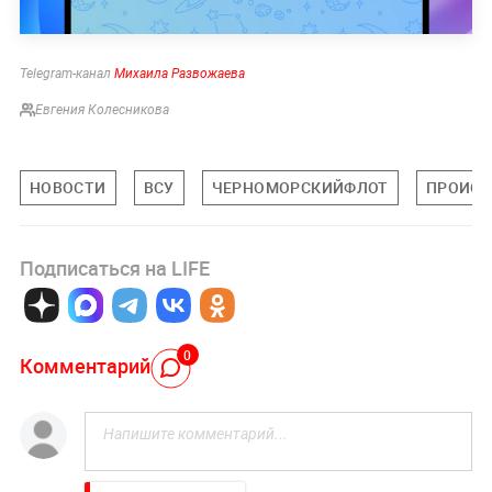
Telegram-канал
Михаила Развожаева
Евгения Колесникова
НОВОСТИ
ВСУ
ЧЕРНОМОРСКИЙФЛОТ
ПРОИСШ
Подписаться на LIFE
0
Комментарий