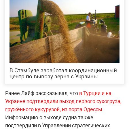
В Стамбуле заработал координационный
центр по вывозу зерна с Украины
Ранее Лайф рассказывал, что
в Турции и на
Украине подтвердили выход первого сухогруза,
гружённого кукурузой
,
из порта Одессы
.
Информацию о выходе судна также
подтвердили в Управлении стратегических