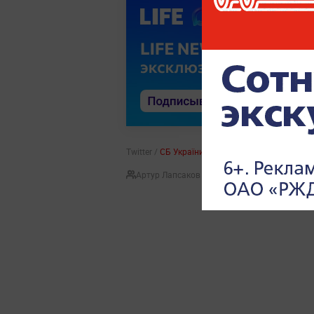
Twitter /
СБ України
Артур Лапсаков