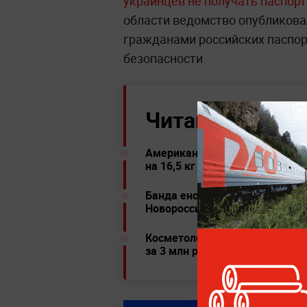
украинцев не получать паспорт
области ведомство опубликова
гражданами российских паспор
безопасности.
Читайте ещё:
Американка отдала 21 тысячу
на 16,5 кг
Банда енотов устроила вечери
Новороссийском
Косметолог рассказала, помо
за 3 млн рублей