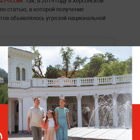
а России
. Так, в 2019 году в Херсонской
ло статью, в которой получение
тов объявлялось угрозой национальной
 долларов, чтобы помочь собаке похудеть
нку в санузле пансионата под
жет ли Пугачёвой омолодиться барокамера