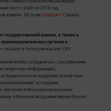
еля Главного управления разведки
й пост с 2008 по 2010 год,
ной измене. Об этом
сообщает
Служба
в государственной измене, а также в
 правоохранительных органов и
 —
сказано в телеграм-канале СБУ.
анный якобы сотрудничал с российскими
им секретную информацию,
и Национальной академии сухопутных
рокремлёвскими" взглядами
де обучения в Московском высшем
лище и Военной академии имени Фрунзе