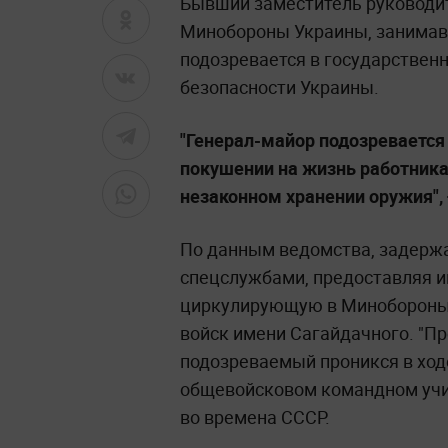
Бывший заместитель руководит
Минобороны Украины, занимавши
подозревается в государствен
безопасности Украины.
"Генерал-майор подозревается 
покушении на жизнь работника
незаконном хранении оружия",
По данным ведомства, задерж
спецслужбами, предоставляя 
циркулирующую в Минобороны 
войск имени Сагайдачного. "П
подозреваемый проникся в хо
общевойсковом командном учи
во времена СССР.