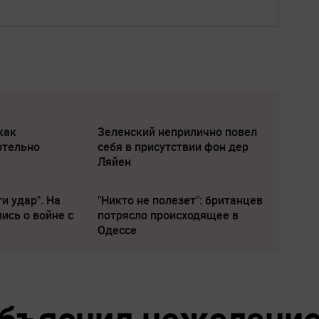
как
Зеленский неприлично повел
ртельно
cебя в присутствии фон дер
Ляйен
и удар". На
"Никто не полезет": британцев
ись о войне с
потрясло происходящее в
Одессе
бъяснил нежелани