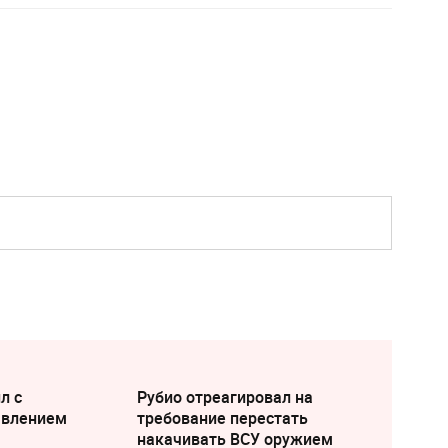
л с
Рубио отреагировал на
явлением
требование перестать
накачивать ВСУ оружием