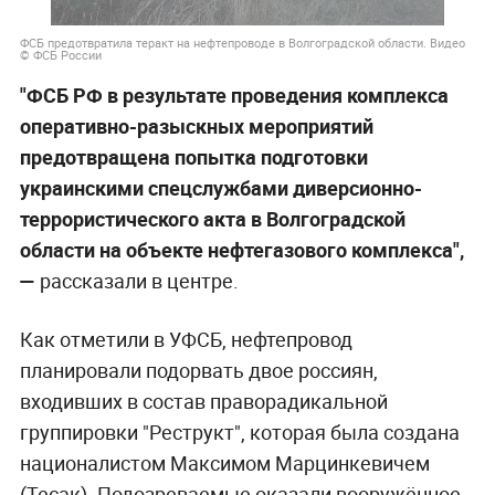
ФСБ предотвратила теракт на нефтепроводе в Волгоградской области. Видео
© ФСБ России
"ФСБ РФ в результате проведения комплекса
оперативно-разыскных мероприятий
предотвращена попытка подготовки
украинскими спецслужбами диверсионно-
террористического акта в Волгоградской
области на объекте нефтегазового комплекса",
—
рассказали в центре.
Как отметили в УФСБ, нефтепровод
планировали подорвать двое россиян,
входивших в состав праворадикальной
группировки "Реструкт", которая была создана
националистом Максимом Марцинкевичем
(Тесак). Подозреваемые оказали вооружённое