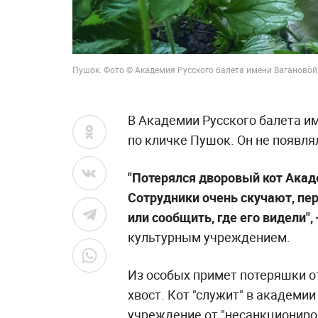
Пушок. Фото © Академия Русского балета имени Вагановой
В Академии Русского балета им
по кличке Пушок. Он не появля
"Потерялся дворовый кот Акад
Сотрудники очень скучают, пе
или сообщить, где его видели",
культурным учреждением.
Из особых примет потеряшки о
хвост. Кот "служит" в академи
учреждение от "несанкциониро