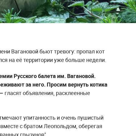
ени Вагановой бьют тревогу: пропал кот
лся на её территории уже больше недели.
емии Русского балета им. Вагановой.
реживают за него. Просим вернуть котика
 —
гласят объявления, расклеенные
тмечают упитанность и очень пушистый
и вместе с братом Леопольдом, оберегая
ванных грызунов".