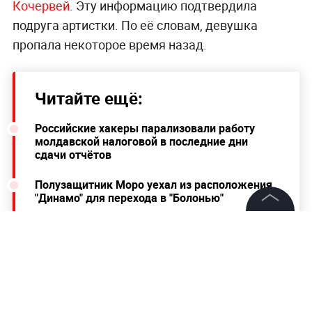
Кочервей
. Эту информацию подтвердила
подруга артистки. По её словам, девушка
пропала некоторое время назад.
Читайте ещё:
Российские хакеры парализовали работу
молдавской налоговой в последние дни
сдачи отчётов
Полузащитник Моро уехал из расположения
"Динамо" для перехода в "Болонью"
Военный эксперт Дандыкин объяснил,
©
2026
News Media Holding.
почему Россия замедлила наступление в
Все права защищены
рамках СВО
Информация