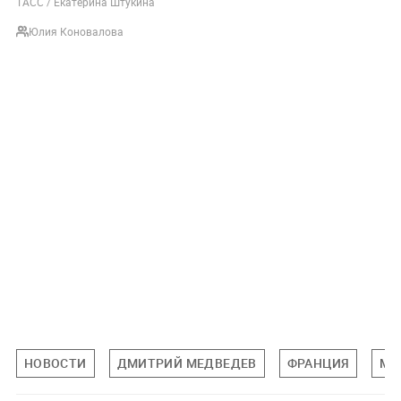
ТАСС / Екатерина Штукина
Юлия Коновалова
НОВОСТИ
ДМИТРИЙ МЕДВЕДЕВ
ФРАНЦИЯ
МИ