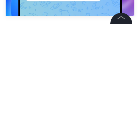
ТАСС / Александр Демьянчук
©
2026
News Media Holding.
Все права защищены
Иван Косицын
Информация
Контакты
Редакция
Правовая информация
Политика обработки персональных данных
Партнерам
RSS