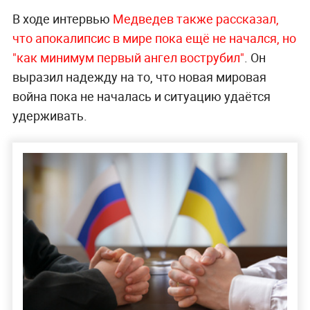
В ходе интервью
Медведев также рассказал,
что апокалипсис в мире пока ещё не начался, но
"как минимум первый ангел вострубил"
. Он
выразил надежду на то, что новая мировая
война пока не началась и ситуацию удаётся
удерживать.