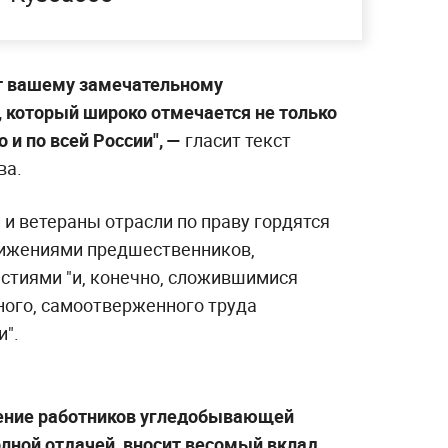
лет вашему замечательному
 который широко отмечается не только
 и по всей России", —
гласит текст
ва.
 и ветераны отрасли по праву гордятся
ижениями предшественников,
стиями "и, конечно, сложившимися
ного, самоотверженного труда
".
ление работников угледобывающей
лной отдачей, вносит весомый вклад