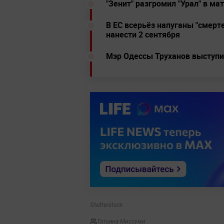
"Зенит" разгромил "Урал" в ма
В ЕС всерьёз напуганы "смер
нанести 2 сентября
Мэр Одессы Труханов выступи
Shutterstock
Татьяна Миссуми