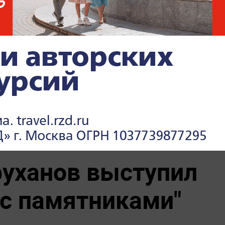
т": британцев
Украина осталась без топлива
одящее в
и моря
и удар". На
"Пока Киев горел". Раскрыто
ись о войне с
состояние Зеленского после
удара РФ
уханов выступил
 с памятниками"