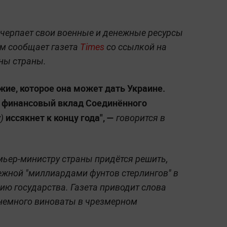
счерпает свои военные и денежные ресурсы
м сообщает газета
Times
со ссылкой на
ны страны.
жие, которое она может дать Украине.
то финансовый вклад Соединённого
иссякнет к концу года",
—
)
говорится в
мьер-министру страны придётся решить,
ежной "миллиардами фунтов стерлингов" в
ю государства. Газета приводит слова
 немного виноваты в чрезмерном