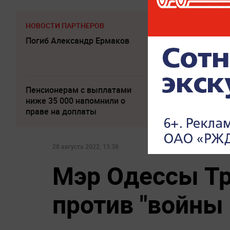
НОВОСТИ ПАРТНЕРОВ
Погиб Александр Ермаков
"Никто не полезе
потрясло происх
Одессе
Пенсионерам с выплатами
"Придется нанест
ниже 35 000 напомнили о
Западе высказал
праве на доплаты
Россией
28 августа 2022, 13:38
Мэр Одессы Тр
против "войны