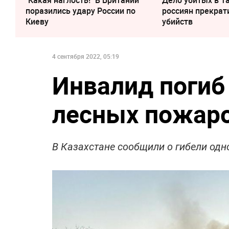
поразились удару России по
россиян прекрат
Киеву
убийств
4 сентября 2022, 05:19
Инвалид погиб 
лесных пожаро
В Казахстане сообщили о гибели одн