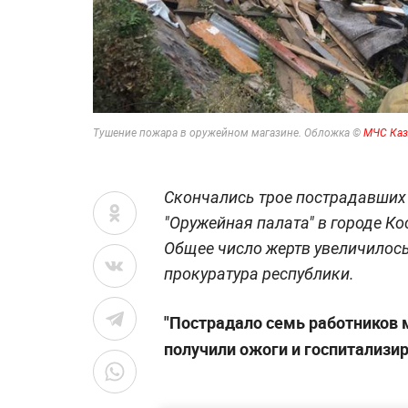
Тушение пожара в оружейном магазине. Обложка ©
МЧС Каз
Скончались трое пострадавших 
"Оружейная палата" в городе Ко
Общее число жертв увеличилось
прокуратура республики.
"Пострадало семь работников м
получили ожоги и госпитализи