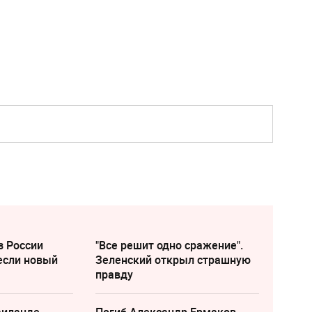
з России
"Все решит одно сражение".
если новый
Зеленский открыл страшную
правду
аиланде
Погиб Александр Ермаков