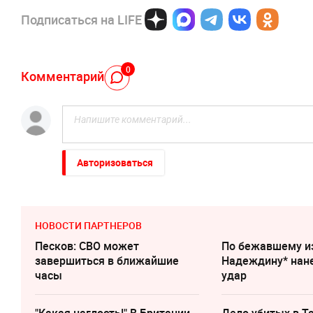
Подписаться на LIFE
0
Комментарий
Авторизоваться
НОВОСТИ ПАРТНЕРОВ
Песков: СВО может
По бежавшему и
завершиться в ближайшие
Надеждину* нан
часы
удар
"Какая наглость!" В Британии
Дело убитых в Т