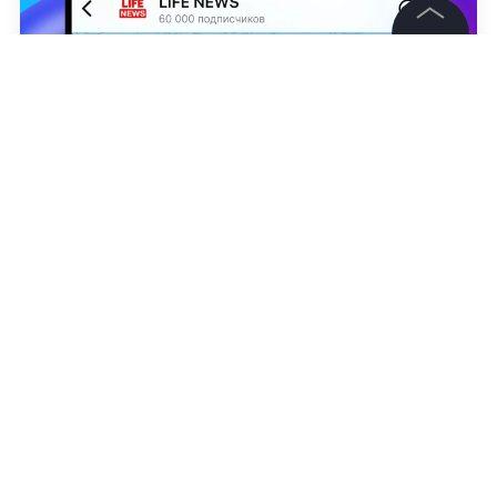
©
2026
News Media Holding.
Все права защищены
Информация
Контакты
Usplash
Редакция
Никита Осипов
Правовая информация
Политика обработки персональных данных
Партнерам
RSS
Жанры и форматы
Расследования