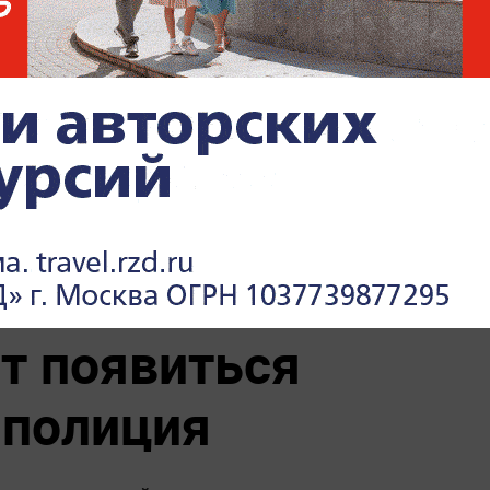
т появиться
 полиция