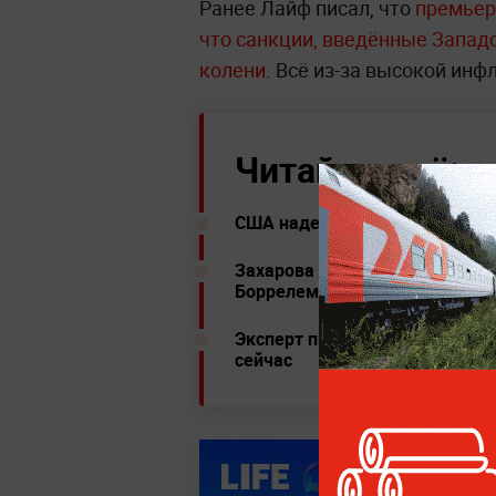
Ранее Лайф писал, что
премьер
что санкции, введённые Западо
колени
. Всё из-за высокой инф
Читайте ещё:
США надеются на поддержку К
Захарова предупредила, что ЕС
Боррелем
Эксперт провела параллели ме
сейчас