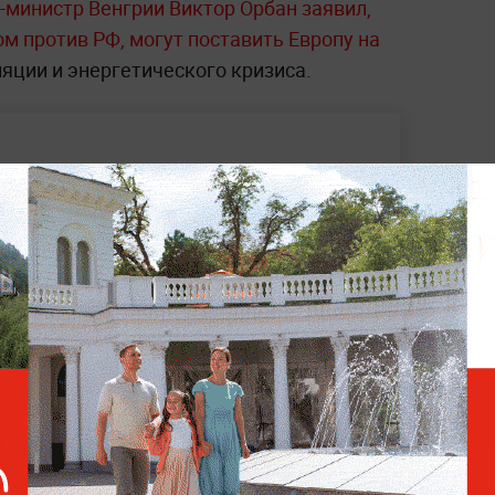
-министр Венгрии Виктор Орбан заявил,
м против РФ, могут поставить Европу на
ляции и энергетического кризиса.
итая по потолку цен на российскую нефть
 не удастся "замотать" скандал с
жду борьбой за Донецк в 1943 году и