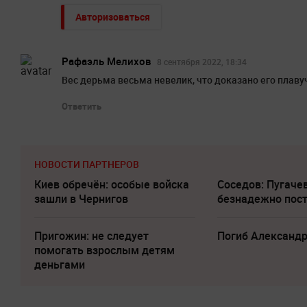
Авторизоваться
Рафаэль Мелихов
8 сентября 2022, 18:34
Вес дерьма весьма невелик, что доказано его плавуч
Ответить
НОВОСТИ ПАРТНЕРОВ
Киев обречён: особые войска
Соседов: Пугаче
зашли в Чернигов
безнадежно пос
Пригожин: не следует
Погиб Александ
помогать взрослым детям
деньгами