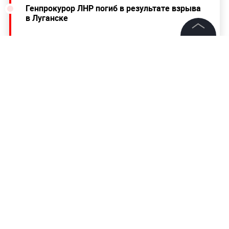
Генпрокурор ЛНР погиб в результате взрыва
в Луганске
©
2026
News Media Holding.
Все права защищены
Информация
Контакты
Редакция
Правовая информация
Политика обработки персональных данных
Партнерам
RSS
Жанры и форматы