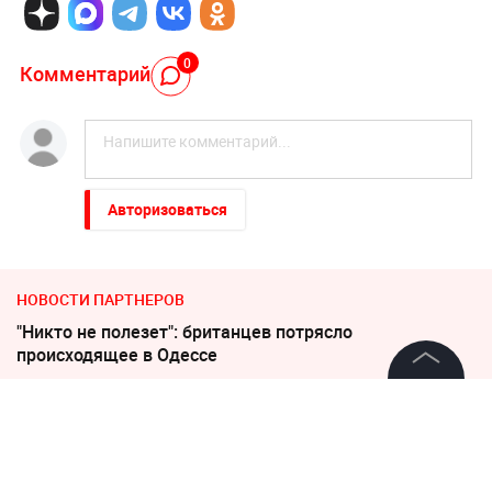
0
Комментарий
Авторизоваться
НОВОСТИ ПАРТНЕРОВ
"Никто не полезет": британцев потрясло
происходящее в Одессе
©
2026
News Media Holding.
Украина требует от Европы вступить в войну против
Все права защищены
России
Погиб Александр Ермаков