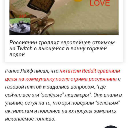
Россиянин троллит европейцев стримом
на Twitch с льющейся в ванну горячей
водой
Ранее Лайф писал, что
читатели Reddit сравнили
цены на коммуналку после стрима россиянина
с
газовой плитой и задались вопросом, "где
сейчас все эти "зелёные" лицемеры". Они впали в
уныние, сетуя на то, что зря поверили "зелёным"
активистам и повелись на их посулы заменить
ископаемое топливо.