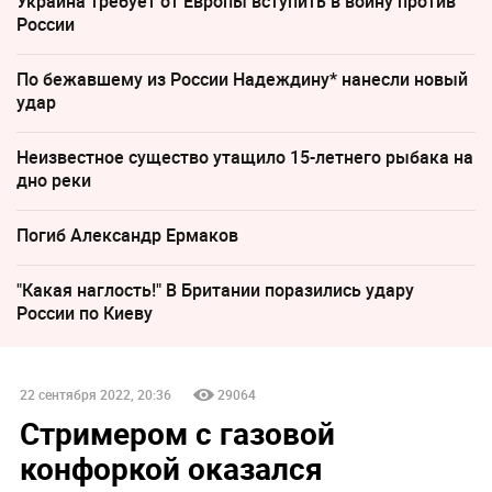
Украина требует от Европы вступить в войну против
России
По бежавшему из России Надеждину* нанесли новый
удар
Неизвестное существо утащило 15-летнего рыбака на
дно реки
Погиб Александр Ермаков
"Какая наглость!" В Британии поразились удару
России по Киеву
22 сентября 2022, 20:36
29064
Стримером с газовой
конфоркой оказался