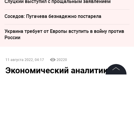
Слуцкий выступил с прощальным заявлением
Соседов: Пугачева безнадежно постарела
Украина требует от Европы вступить в войну против
России
11 августа 2022, 04:17
20220
Экономический аналитик
назвал готовящуюся замену
©
2026
News Media Holding.
доллару
Все права защищены
Экономист Шульгин допустил, что международная
резервная валюта стран БРИКС заменит доллар
Информация
Контакты
Редакция