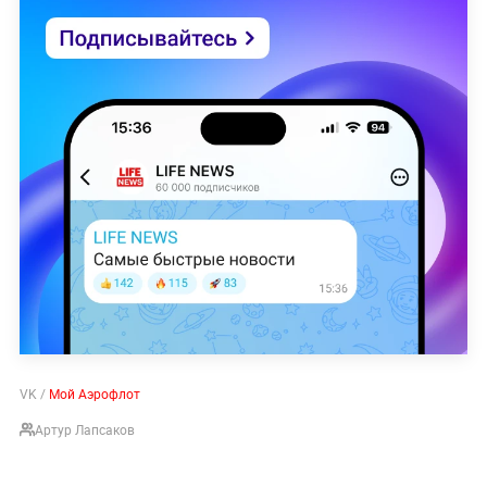
VK /
Мой Аэрофлот
Артур Лапсаков