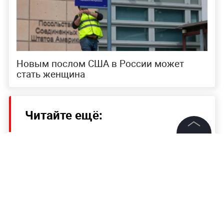
Новым послом США в России может
стать женщина
Читайте ещё:
Nvidia презентовала видеокарты GeForce
RTX 4090 и 4080
©
2026
News Media Holding.
Все права защищены
Жители Феодосии осквернили Вечный огонь,
поджарив на нём каштаны
Информация
Вучич предрёк человечеству конфликт,
сопоставимый со Второй мировой
Контакты