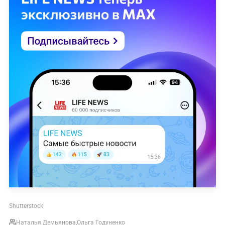
Shutterstock
Наталья Демьянова
,
Ольга Годуненко