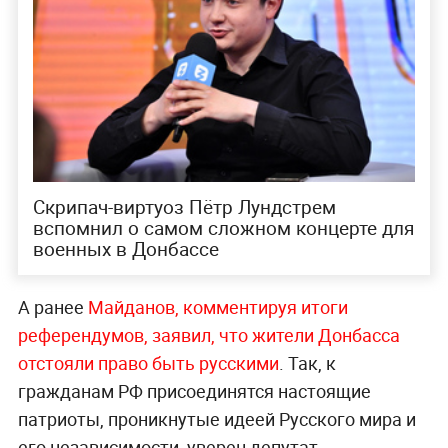
Скрипач-виртуоз Пётр Лундстрем
вспомнил о самом сложном концерте для
военных в Донбассе
А ранее
Майданов, комментируя итоги
референдумов, заявил, что жители Донбасса
отстояли право быть русскими
. Так, к
гражданам РФ присоединятся настоящие
патриоты, проникнутые идеей Русского мира и
его независимости, уверен депутат.