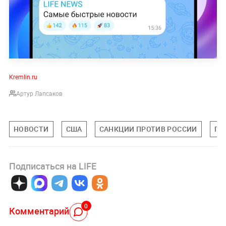
Kremlin.ru
Артур Лапсаков
НОВОСТИ
США
САНКЦИИ ПРОТИВ РОССИИ
ПУ
Подписаться на LIFE
0
Комментарий