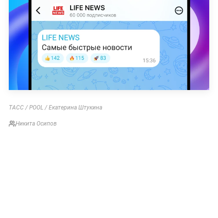
ТАСС / POOL / Екатерина Штукина
Никита Осипов