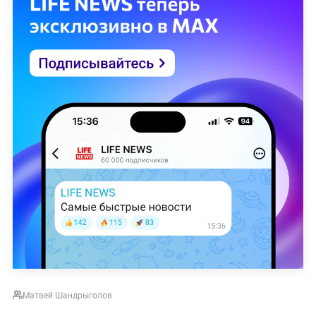
Матвей Шандрыголов