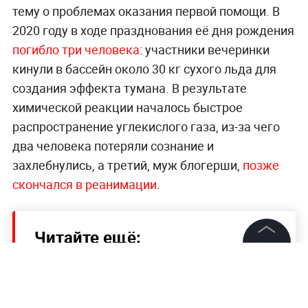
тему о проблемах оказания первой помощи. В
2020 году в ходе празднования её дня рождения
погибло три человека
: участники вечеринки
кинули в бассейн около 30 кг сухого льда для
создания эффекта тумана. В результате
химической реакции началось быстрое
распространение углекислого газа, из-за чего
два человека потеряли сознание и
захлебнулись, а третий, муж блогерши,
позже
скончался в реанимации
.
Читайте ещё:
©
2026
News Media Holding.
Подруга погибшей на Крымском мосту
Все права защищены
девушки-гида вспомнила злую шутку,
ставшую пророческой