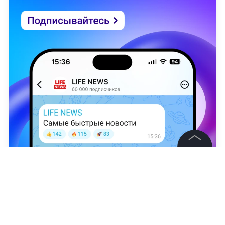
©
2026
News Media Holding.
Все права защищены
Flickr /
Ministry of Defense of Ukraine
Наталья Исакова
Информация