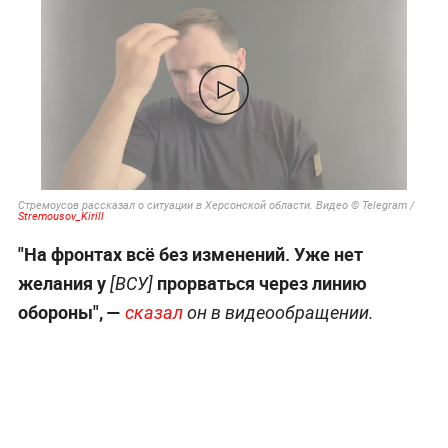
Стремоусов рассказал о ситуации в Херсонской области. Видео © Telegram /
Stremousov_Kirill
"На фронтах всё без изменений. Уже нет
желания у
прорваться через линию
[ВСУ]
обороны", —
сказал
он в видеообращении.