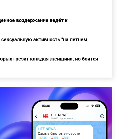
енное воздержание ведёт к
ь сексуальную активность "на летнем
торых грезит каждая женщина, но боится