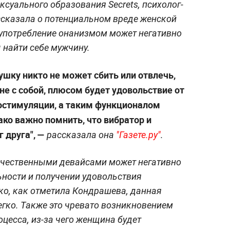
ксуального образования Secrets, психолог-
ссказала о потенциальном вреде женской
оупотребление онанизмом может негативно
найти себе мужчину.
ушку никто не может сбить или отвлечь,
е с собой, плюсом будет удовольствие от
остимуляции, а таким функционалом
ако важно помнить, что вибратор и
 друга", —
рассказала она
"Газете.ру"
.
ачественными девайсами может негативно
ьности и получении удовольствия
ако, как отметила Кондрашева, данная
гко. Также это чревато возникновением
цесса, из-за чего женщина будет