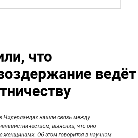
ли, что
воздержание ведёт
тничеству
 в Нидерландах нашли связь между
енавистничеством, выяснив, что оно
 с женщинами. Об этом говорится в научном