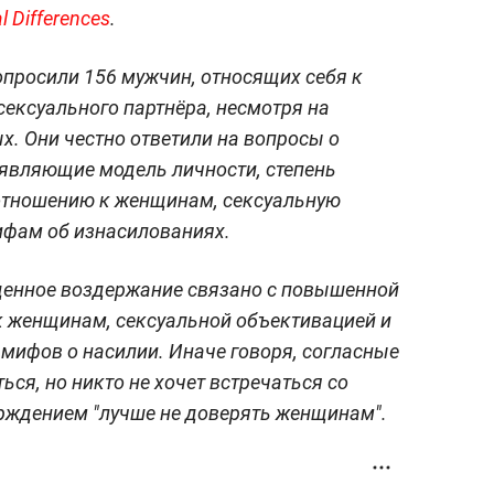
l Differences
.
опросили 156 мужчин, относящих себя к
ексуального партнёра, несмотря на
х. Они честно ответили на вопросы о
вляющие модель личности, степень
отношению к женщинам, сексуальную
ифам об изнасилованиях.
жденное воздержание связано с повышенной
 женщинам, сексуальной объективацией и
мифов о насилии. Иначе говоря, согласные
ься, но никто не хочет встречаться со
рждением "лучше не доверять женщинам".