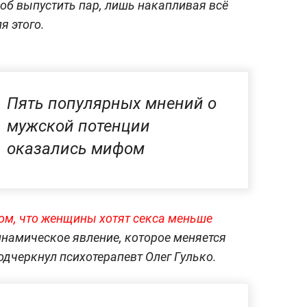
об выпустить пар, лишь накапливая всё
я этого.
Пять популярных мнений о
мужской потенции
оказались мифом
том, что женщины хотят секса меньше
динамическое явление, которое меняется
одчеркнул психотерапевт Олег Гулько.