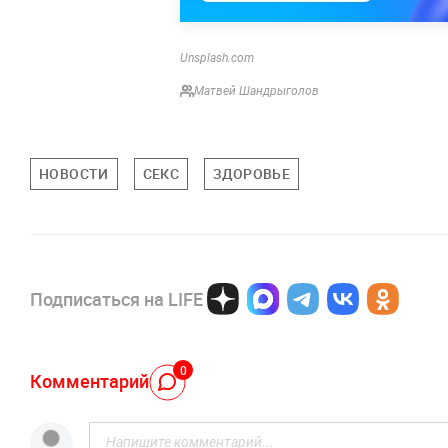
Unsplash.com
Матвей Шандрыголов
НОВОСТИ
СЕКС
ЗДОРОВЬЕ
Подписаться на LIFE
0
Комментарий