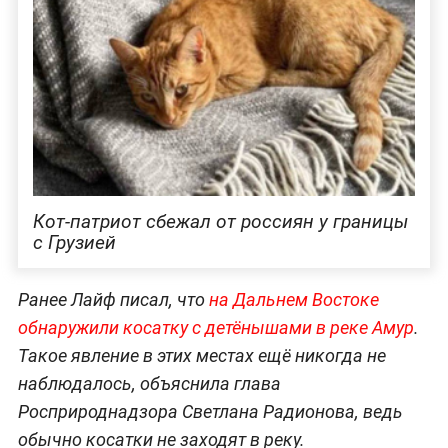
Кот-патриот сбежал от россиян у границы
с Грузией
Ранее Лайф писал, что
на Да
льнем Востоке
обнаружили косатку с детёнышами в реке Амур
.
Такое явление в этих местах ещё никогда не
наблюдалось, объяснила глава
Росприроднадзора Светлана Радионова, ведь
обычно косатки не заходят в реку.