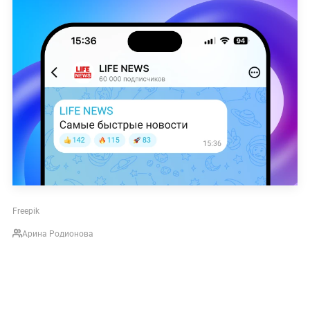
Freepik
Арина Родионова