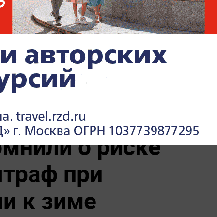
з России
"Пока Киев горел". Раскрыто
если новый
состояние Зеленского после
удара РФ
л с
Песков: СВО может
явлением
завершиться в ближайшие
часы
мнили о риске
штраф при
чи к зиме