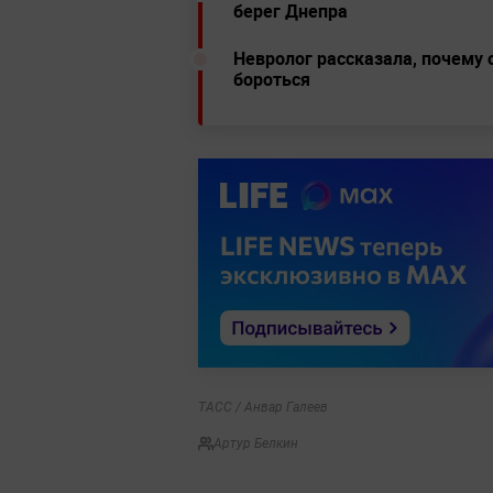
берег Днепра
Невролог рассказала, почему 
бороться
ТАСС / Анвар Галеев
Артур Белкин