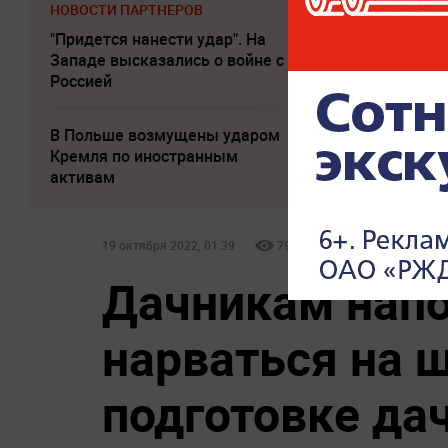
НОВОСТИ ПАРТНЕРОВ
"Придется нанести удар". На
По бежавшему и
Западе высказались о войне с
Надеждину* нан
Россией
удар
В Польше возмущены ударом
Слуцкий выступи
Кремля по иностранным
прощальным за
активам
19 октября 2022, 01:39
7937
Дачникам напо
нарваться на 
подготовке да