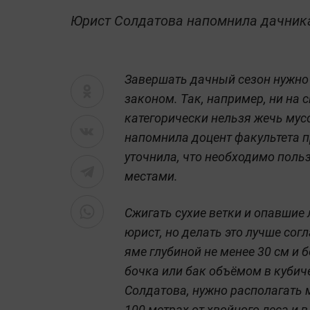
Юрист Солдатова напомнила дачника
Завершать дачный сезон нужно н
законом. Так, например, ни на 
категорически нельзя жечь мусо
напомнила доцент факультета 
уточнила, что необходимо пол
местами.
Сжигать сухие ветки и опавшие
юрист, но делать это лучше сог
яме глубиной не менее 30 см и 
бочка или бак объёмом в кубиче
Солдатова, нужно располагать 
100 метрах от хвойного леса и в