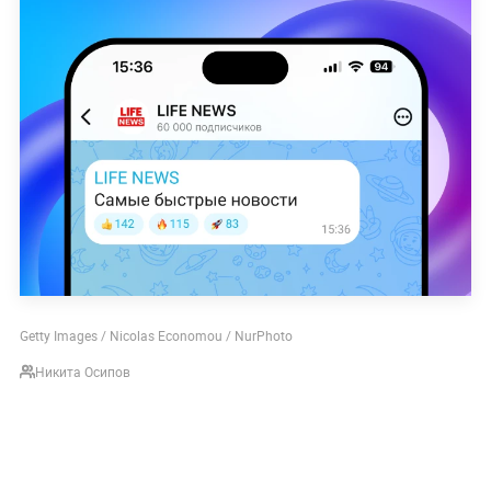
Getty Images / Nicolas Economou / NurPhoto
Никита Осипов