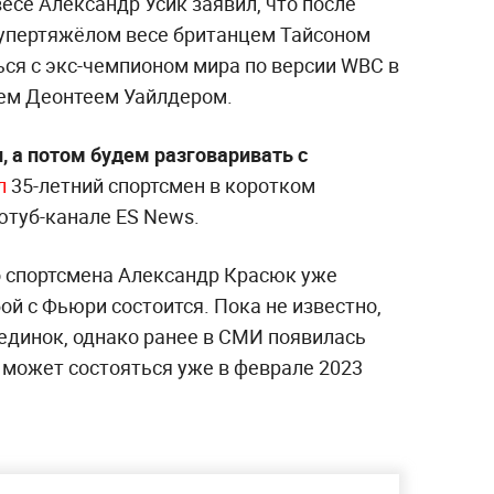
есе Александр Усик заявил, что после
супертяжёлом весе британцем Тайсоном
ься с экс-чемпионом мира по версии WBC в
ем Деонтеем Уайлдером.
, а потом будем разговаривать с
л
35-летний спортсмен в коротком
ютуб-канале ES News.
о спортсмена Александр Красюк уже
ой с Фьюри состоится. Пока не известно,
единок, однако ранее в СМИ появилась
 может состояться уже в феврале 2023