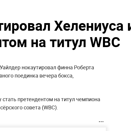
тировал Хелениуса 
нтом на титул WBC
Уайлдер нокаутировал финна Роберта
вного поединка вечера бокса,
у стать претендентом на титул чемпиона
сёрского совета (WBC).