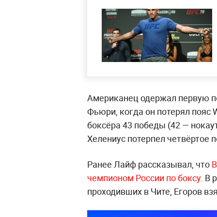
Американец одержал первую по
Фьюри, когда он потерял пояс W
боксёра 43 победы (42 — нокау
Хелениус потерпел четвёртое п
Ранее Лайф рассказывал, что
В
чемпионом России по боксу
. В
проходивших в Чите, Егоров вз