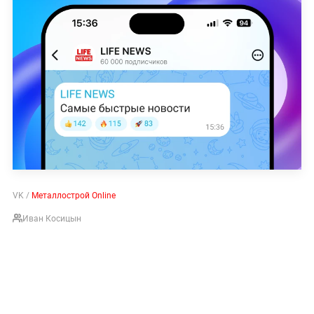
VK /
Металлострой Online
Иван Косицын