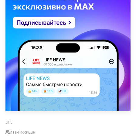
LIFE
Иван Косицын